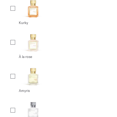
Kurky
À la rose
Amyris