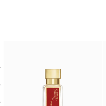
e
k-
n