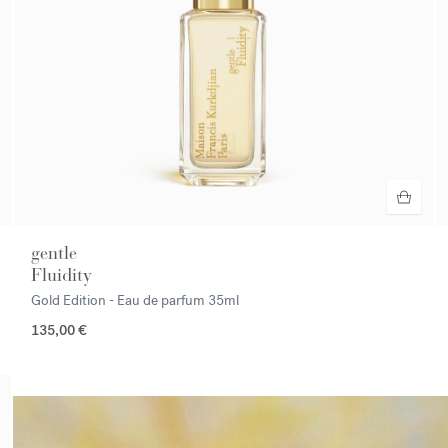
gentle
Fluidity
Gold Edition - Eau de parfum
35ml
135,00 €
<p><span style="color:#ffffff;">Entdecken Sie die Auswahl</span><