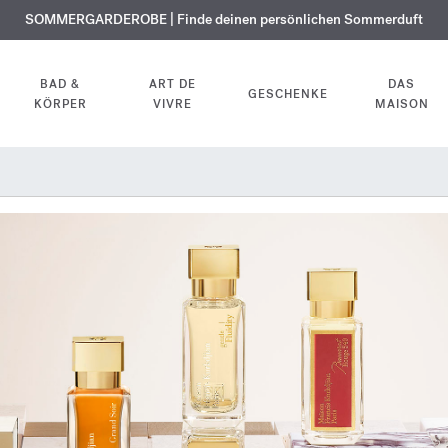
KOSTENLOSE GRAVUR | Auf alle Düfte und Körperöle bis zum 9. August
SOMMERGARDEROBE | Finde deinen persönlichen Sommerduft
EXKLUSIV | Erhalten Sie OUD
velvet mood
in Ihrer Bestellung*
BAD &
ART DE
DAS
GESCHENKE
KÖRPER
VIVRE
MAISON