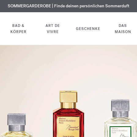
KOSTENLOSE GRAVUR | Auf alle Düfte und Körperöle bis zum 9. August
SOMMERGARDEROBE | Finde deinen persönlichen Sommerduft
EXKLUSIV | Erhalten Sie OUD
velvet mood
in Ihrer Bestellung*
BAD &
ART DE
DAS
GESCHENKE
KÖRPER
VIVRE
MAISON