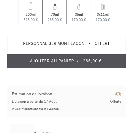
200ml
70ml
35ml
3x11ml
525,00 €
265,00 €
170,00 €
170,00 €
PERSONNALISER MON FLACON
•
OFFERT
AJOUTER AU PANIER
265,00 €
Estimation de livraison
Livraison à partir du 17 Août
Offerte
Plus d’informations sur la livraison