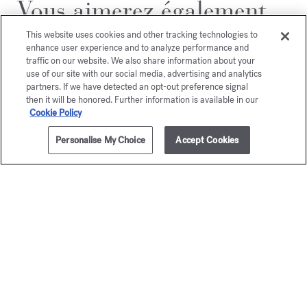
Vous aimerez également
This website uses cookies and other tracking technologies to
enhance user experience and to analyze performance and
traffic on our website. We also share information about your
use of our site with our social media, advertising and analytics
partners. If we have detected an opt-out preference signal
then it will be honored. Further information is available in our
Cookie Policy
Personalise My Choice
Accept Cookies
AJOUTER AU PANIER
265,00 €
70ml
Grand Soir
gentl
Eau de parfum
Fluidi
A partir de
135,00 €
Édition Gold - Eau
A partir de
135