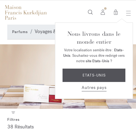
0
Voyages & Accessoires
Parfums
Nous livrons dans le
monde entier
Votre localisation semble être :
Etats-
Unis
. Souhaitez-vous être redirigé vers
notre
site Etats-Unis
?
ETATS-UNIS
Autres pays
Filtres
38 Résultats
Collection