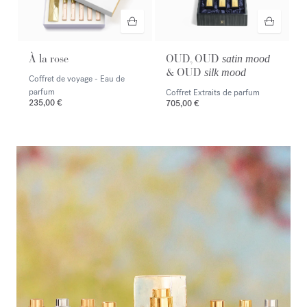
À la rose
OUD, OUD
satin mood
& OUD
silk mood
Coffret de voyage - Eau de
parfum
Coffret Extraits de parfum
235,00 €
705,00 €
<p><span style="color:#ffffff;">Découvrir la sélection</span></p>