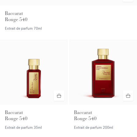
Baccarat
Rouge 540
Extrait de parfum
70ml
Baccarat
Baccarat
Rouge 540
Rouge 540
Extrait de parfum
35ml
Extrait de parfum
200ml