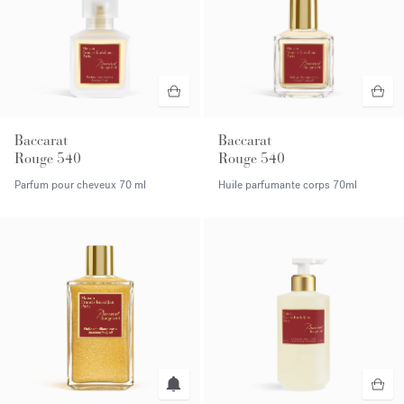
Baccarat
Baccarat
Rouge 540
Rouge 540
Parfum pour cheveux
70 ml
Huile parfumante corps
70ml