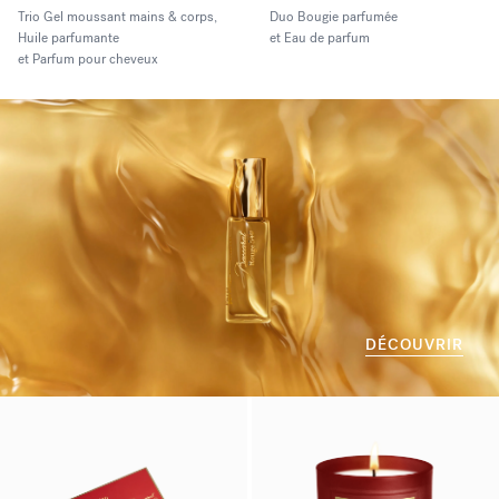
Trio Gel moussant mains & corps,
Duo Bougie parfumée
Huile parfumante
et Eau de parfum
et Parfum pour cheveux
DÉCOUVRIR