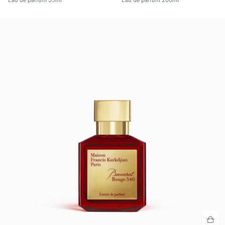
Eau de parfum
35ml
Eau de parfum
200ml