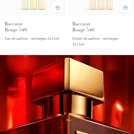
Baccarat
Baccarat
Rouge 540
Rouge 540
Eau de parfum - recharges
3x11ml
Extrait de parfum - recharges
3x11ml