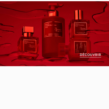
DÉCOUVRIR