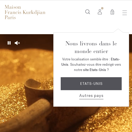
0
Nous livrons dans le
Pause
Unmute
monde entier
Votre localisation semble être :
Etats-
Unis
. Souhaitez-vous être redirigé vers
notre
site Etats-Unis
?
ETATS-UNIS
Autres pays