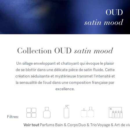
OUD
satin mood
Collection OUD
satin mood
Un sillage enveloppant et chatoyant qui évoque le plaisir
de se blottir dans une délicate pièce de satin fluide. Cette
création séduisante et mystérieuse transmet l'intensité et
la sensualité de l'oud dans une composition française par
excellence.
Filtres:
Voir tout
Parfums
Bain & Corps
Duo & Trio
Voyage & Art de vi