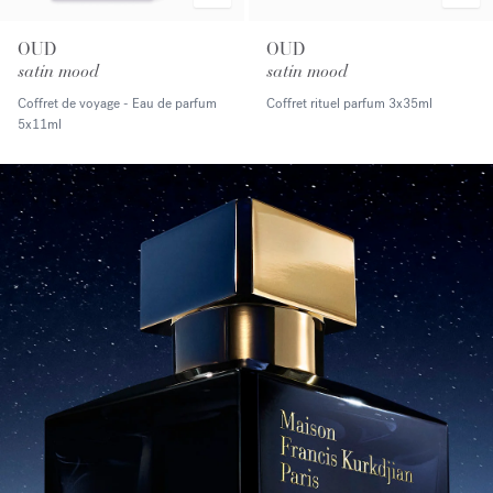
OUD
OUD
satin mood
satin mood
Coffret de voyage - Eau de parfum
Coffret rituel parfum
3x35ml
5x11ml