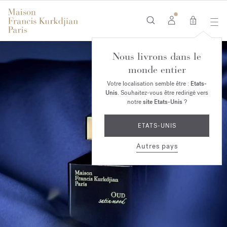
0
Nous livrons dans le
monde entier
Votre localisation semble être :
Etats-
Unis
. Souhaitez-vous être redirigé vers
notre
site Etats-Unis
?
ETATS-UNIS
Autres pays