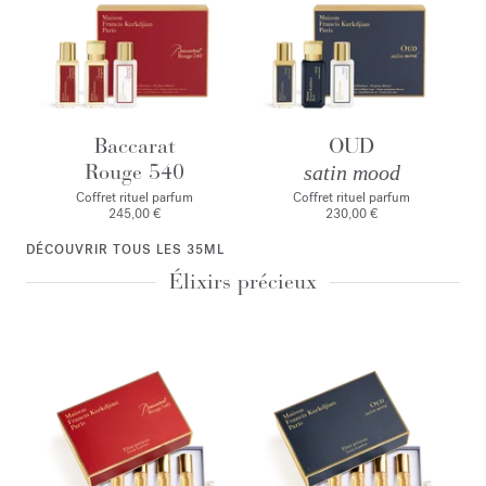
Baccarat
OUD
Rouge 540
satin mood
Coffret rituel parfum
Coffret rituel parfum
245,00 €
230,00 €
DÉCOUVRIR TOUS LES 35ML
Élixirs précieux