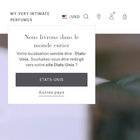
MY VERY INTIMATE
/
USD
0
PERFUMES
Nous livrons dans le
monde entier
Votre localisation semble être :
Etats-
Unis
. Souhaitez-vous être redirigé
vers notre
site Etats-Unis
?
ETATS-UNIS
Autres pays