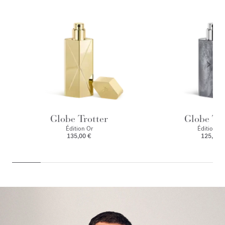
Globe Trotter
Globe Tro
Édition Or
Édition Zi
135,00 €
125,00 