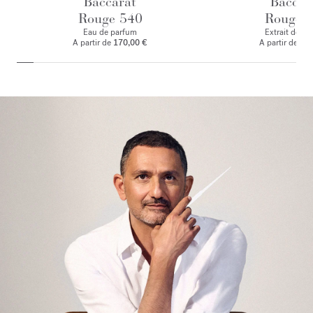
Baccarat
Baccar
Rouge 540
Rouge 
Eau de parfum
Extrait de p
A partir de
170,00 €
A partir de
245