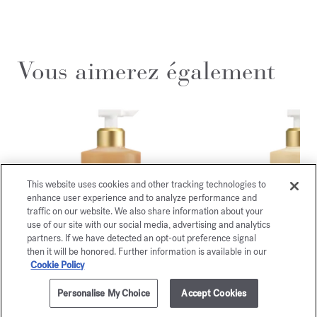
Vous aimerez également
This website uses cookies and other tracking technologies to
enhance user experience and to analyze performance and
traffic on our website. We also share information about your
use of our site with our social media, advertising and analytics
partners. If we have detected an opt-out preference signal
then it will be honored. Further information is available in our
Cookie Policy
OUD
Grand S
Personalise My Choice
Accept Cookies
350ml
PRÉVENEZ-MOI
satin mood
Gel moussant mai
80,00 €