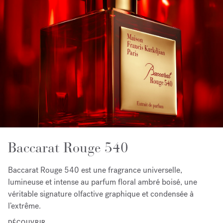
Baccarat Rouge 540
Baccarat Rouge 540 est une fragrance universelle,
lumineuse et intense au parfum floral ambré boisé, une
véritable signature olfactive graphique et condensée à
l’extrême.
DÉCOUVRIR