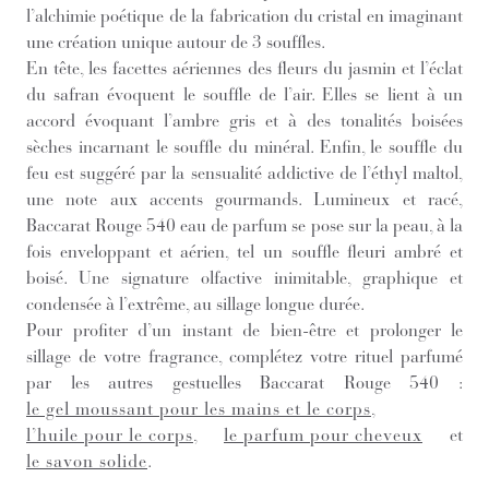
l’alchimie poétique de la fabrication du cristal en imaginant
une création unique autour de 3 souffles.
En tête, les facettes aériennes des fleurs du jasmin et l’éclat
du safran évoquent le souffle de l’air. Elles se lient à un
accord évoquant l’ambre gris et à des tonalités boisées
sèches incarnant le souffle du minéral. Enfin, le souffle du
feu est suggéré par la sensualité addictive de l’éthyl maltol,
une note aux accents gourmands. Lumineux et racé,
Baccarat Rouge 540 eau de parfum se pose sur la peau, à la
fois enveloppant et aérien, tel un souffle fleuri ambré et
boisé. Une signature olfactive inimitable, graphique et
condensée à l’extrême, au sillage longue durée.
Pour profiter d’un instant de bien-être et prolonger le
sillage de votre fragrance, complétez votre rituel parfumé
par les autres gestuelles Baccarat Rouge 540 :
le gel moussant pour les mains et le corps
,
l’huile pour le corps
,
le parfum pour cheveux
et
le savon solide
.