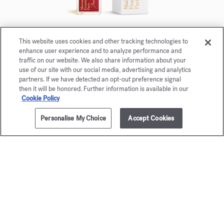
This website uses cookies and other tracking technologies to
Baccarat Rouge 540
enhance user experience and to analyze performance and
traffic on our website. We also share information about your
Eau de parfum 5ml
use of our site with our social media, advertising and analytics
partners. If we have detected an opt-out preference signal
Maison Francis Kurkdjian a le plaisir de vous offrir
then it will be honored. Further information is available in our
Cookie Policy
Baccarat Rouge 540 Eau de parfum 5ml.
Personalise My Choice
Accept Cookies
AJOUTER AU PANIER
380,00 €