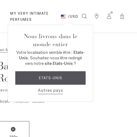
MY VERY INTIMATE
/
USD
0
PERFUMES
Nous livrons dans le
monde entier
ain & Corps
Votre localisation semble être :
Etats-
Unis
. Souhaitez-vous être redirigé
Baccarat
vers notre
site Etats-Unis
?
Rouge 540
ETATS-UNIS
avon parfumant
Autres pays
lorale
Ambrée
Boisée