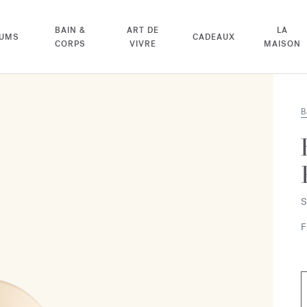
BAIN &
ART DE
LA
FUMS
CADEAUX
CORPS
VIVRE
MAISON
B
S
F