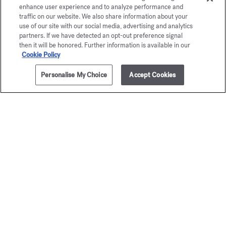
enhance user experience and to analyze performance and
Un agente se encuentra a su disposición por teléfono en el +33
traffic on our website. We also share information about your
(0)1 72 95 09 89 lunes de 9.00 a 19.00 h. y de martes a viernes
use of our site with our social media, advertising and analytics
correo electrónico
de 10.00 a 19.00 h., o por
partners. If we have detected an opt-out preference signal
then it will be honored. Further information is available in our
Cookie Policy
Pago seguro
Personalise My Choice
Accept Cookies
La Maison le propone
elegir entre dos cofres regalo
Descubrir
2 muestras gratuitas
sujeto a condiciones
Boletín de noticias