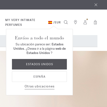
e agosto
*
MY VERY INTIMATE
/
EUR
0
PERFUMES
Envíos a todo el mundo
Su ubicación parece ser:
Estados
Unidos
. ¿Desea ir a la página
web de
Estados Unidos
?
ESTADOS UNIDOS
ESPAÑA
Otras ubicaciones