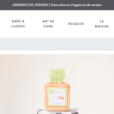
 GRATUITO | En todas las fragancias y aceites corporales hasta el 9 d
EXCLUSIVO | Descubra la nueva fragancia OUD
ARMARIO DE VERANO | Descubra su fragancia de verano
velvet mood
en su pedido
BAÑO &
ART DE
LA
REGALOS
CUERPO
VIVRE
MAISON