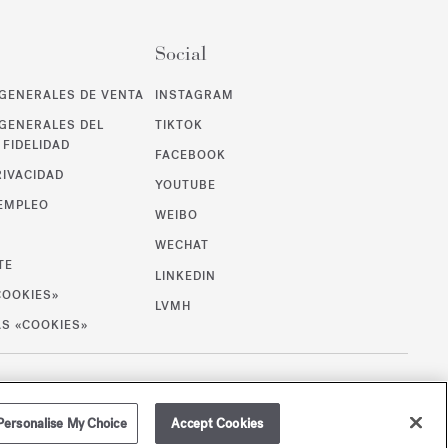
Social
GENERALES DE VENTA
INSTAGRAM
GENERALES DEL
TIKTOK
FIDELIDAD
FACEBOOK
RIVACIDAD
YOUTUBE
 EMPLEO
WEIBO
WECHAT
TE
LINKEDIN
COOKIES»
LVMH
AS «COOKIES»
/
EUR
MAPA DE SITIO
Personalise My Choice
Accept Cookies