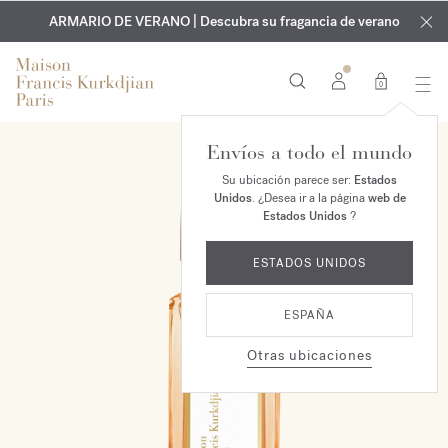
EXCLUSIVO | Descubra la nueva fragancia OUD
GRABADO GRATUITO | En todas las fragancias y aceites
velvet mood
ARMARIO DE VERANO | Descubra su fragancia de verano
corporales hasta el 9 de agosto
en su pedido*
0
Envíos a todo el mundo
NUEVO
Su ubicación parece ser:
Estados
Unidos
. ¿Desea ir a la página
web de
Estados Unidos
?
ESTADOS UNIDOS
ESPAÑA
Otras ubicaciones