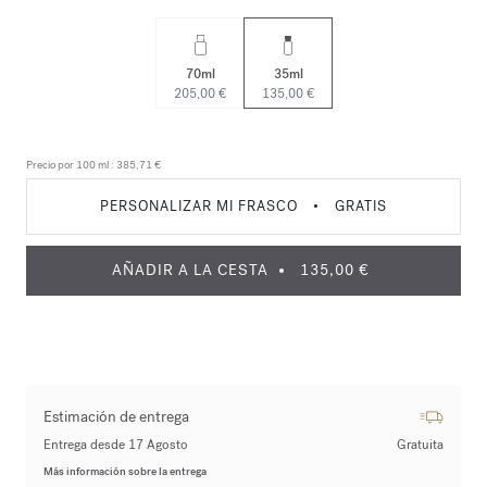
70ml
35ml
205,00 €
135,00 €
Precio por 100 ml :
385,71 €
PERSONALIZAR MI FRASCO
•
GRATIS
AÑADIR A LA CESTA
135,00 €
Estimación de entrega
Entrega desde 17 Agosto
Gratuita
Más información sobre la entrega