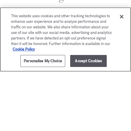
This website uses cookies and other tracking technologies to
enhance user experience and to analyze performance and
traffic on our website. We also share information about your
use of our site with our social media, advertising and analytics
partners. If we have detected an opt-out preference signal
then it will be honored. Further information is available in our
Cookie Policy
Personalise My Choice
Accept Cookies
AÑADIR A LA CESTA
135,00 €
35ml
Baccarat
gentl
Rouge 540
Fluidi
Extrait de parfum
Edición Gold - Eau
A partir de
245,00 €
A partir de
135