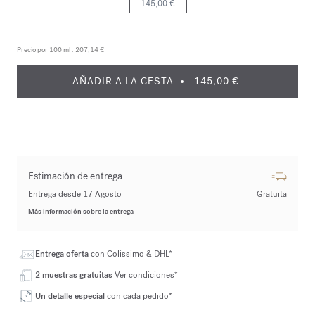
145,00 €
Precio por 100 ml :
207,14 €
AÑADIR A LA CESTA
145,00 €
Estimación de entrega
Entrega desde 17 Agosto
Gratuita
Más información sobre la entrega
Entrega oferta
con Colissimo & DHL*
2 muestras gratuitas
Ver condiciones*
Un detalle especial
con cada pedido*