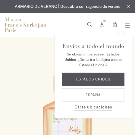
EXCLUSIVO | Descubra la nueva fragancia OUD
GRABADO GRATUITO | En todas las fragancias y aceites
velvet mood
ARMARIO DE VERANO | Descubra su fragancia de verano
corporales hasta el 9 de agosto
en su pedido*
0
Envíos a todo el mundo
NUEVO
Su ubicación parece ser:
Estados
Unidos
. ¿Desea ir a la página
web de
Estados Unidos
?
ESTADOS UNIDOS
ESPAÑA
Otras ubicaciones