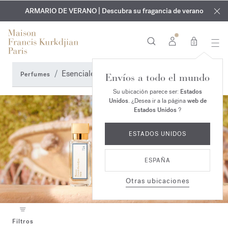
EXCLUSIVO | Descubra la nueva fragancia OUD
GRABADO GRATUITO | En todas las fragancias y aceites
velvet mood
ARMARIO DE VERANO | Descubra su fragancia de verano
corporales hasta el 9 de agosto
en su pedido*
0
Esenciales de viaje
Perfumes
Envíos a todo el mundo
Su ubicación parece ser:
Estados
Unidos
. ¿Desea ir a la página
web de
Estados Unidos
?
ESTADOS UNIDOS
ESPAÑA
Otras ubicaciones
Filtros