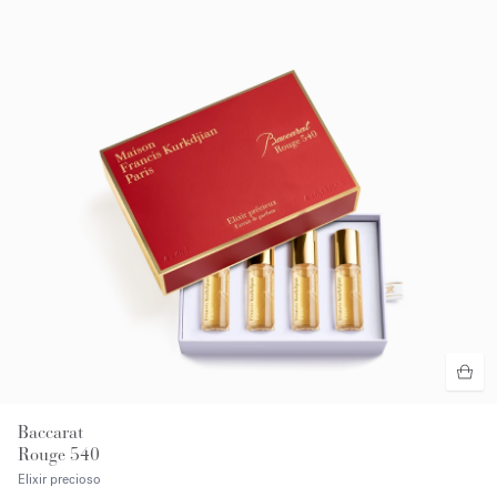
Baccarat
Rouge 540
Elixir precioso