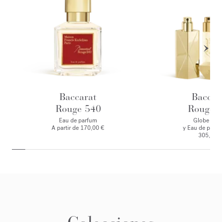
Baccarat
Baccar
Rouge 540
Rouge 
Eau de parfum
Globe Trot
A partir de
170,00 €
y Eau de parf
305,00 