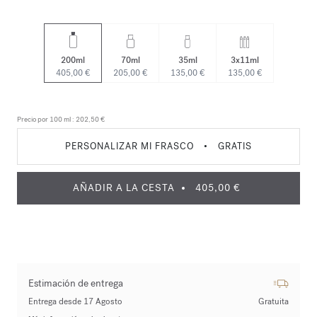
200ml
70ml
35ml
3x11ml
405,00 €
205,00 €
135,00 €
135,00 €
Precio por 100 ml :
202,50 €
PERSONALIZAR MI FRASCO
•
GRATIS
AÑADIR A LA CESTA
405,00 €
Estimación de entrega
Entrega desde 17 Agosto
Gratuita