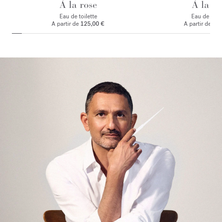
À la rose
À la ro
Eau de toilette
Eau de par
A partir de
125,00 €
A partir de
135