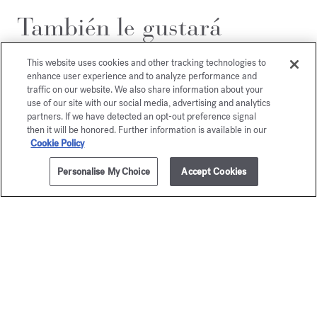
También le gustará
This website uses cookies and other tracking technologies to
enhance user experience and to analyze performance and
traffic on our website. We also share information about your
use of our site with our social media, advertising and analytics
partners. If we have detected an opt-out preference signal
then it will be honored. Further information is available in our
Cookie Policy
Personalise My Choice
Accept Cookies
AÑADIR A LA CESTA
405,00 €
200ml
féminin
Amyri
Pluriel
femm
Eau de parfum
Eau de par
205,00 €
A partir de
135