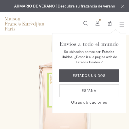
EXCLUSIVO | Descubra la nueva fragancia OUD
GRABADO GRATUITO | En todas las fragancias y aceites
velvet mood
ARMARIO DE VERANO | Descubra su fragancia de verano
corporales hasta el 9 de agosto
en su pedido*
0
Envíos a todo el mundo
Su ubicación parece ser:
Estados
Unidos
. ¿Desea ir a la página
web de
Estados Unidos
?
ESTADOS UNIDOS
ESPAÑA
Otras ubicaciones