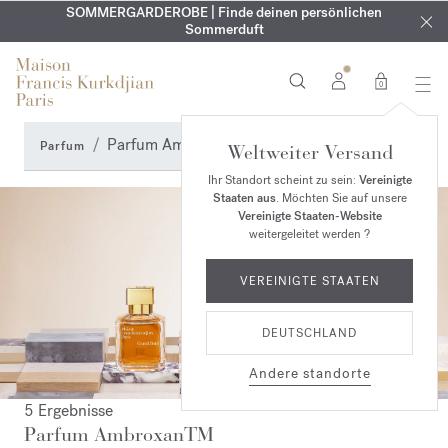
KOSTENLOSE GRAVUR | Auf alle Düfte und Körperöle bis zum
SOMMERGARDEROBE | Finde deinen persönlichen
EXKLUSIV | Erhalten Sie OUD
velvet mood
in Ihrer Bestellung*
Sommerduft
9. August
0
Parfum AmbroxanTM
Parfum
Weltweiter Versand
Ihr Standort scheint zu sein:
Vereinigte
Staaten aus
. Möchten Sie auf unsere
Vereinigte Staaten-Website
weitergeleitet werden ?
VEREINIGTE STAATEN
DEUTSCHLAND
Andere standorte
5 Ergebnisse
Parfum AmbroxanTM