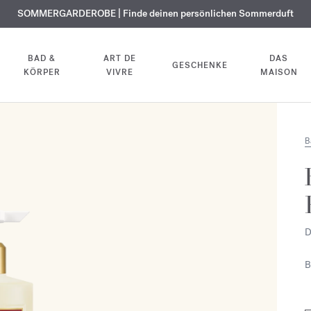
KOSTENLOSE GRAVUR | Auf alle Düfte und Körperöle bis zum 9. August
SOMMERGARDEROBE | Finde deinen persönlichen Sommerduft
EXKLUSIV | Erhalten Sie OUD
velvet mood
in Ihrer Bestellung*
BAD &
ART DE
DAS
GESCHENKE
KÖRPER
VIVRE
MAISON
B
D
B