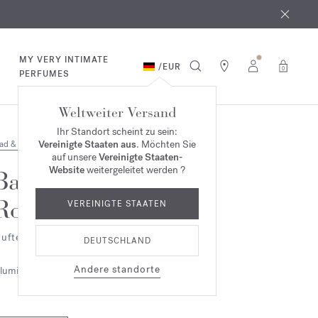
MY VERY INTIMATE
/
EUR
0
PERFUMES
Weltweiter Versand
Ihr Standort scheint zu sein:
Vereinigte Staaten aus
. Möchten Sie
ad & Körper
auf unsere
Vereinigte Staaten-
Website
weitergeleitet werden ?
Baccarat
Rouge 540
VEREINIGTE STAATEN
uftendes Hand- & Körperreinigungsgel
DEUTSCHLAND
Andere standorte
lumig
Ambriert
Holzig