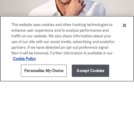
This website uses cookies and other tracking technologies to
enhance user experience and to analyze performance and
traffic on our website. We also share information about your
use of our site with our social media, advertising and analytics
partners. If we have detected an opt-out preference signal
then it will be honored. Further information is available in our
Cookie Policy
Personalise My Choice
Accept Cookies
ZUM WARENKORB HINZUFÜGEN
295,00 €