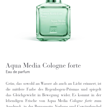
Aqua Media Cologne forte
Eau de parfum
Grün, das sowohl an Wasser als auch an Licht erinnert, ist
die mittlere Farbe des Regenbogen-Prismas und spiegelt
das Gleichgewicht in Bewegung wider. Es kommt in der
lebendigen Frische von Aqua Media
Cologne forte
zum
Ausdruck, in der Bergamotte, Verbene und Gewürzfenchel