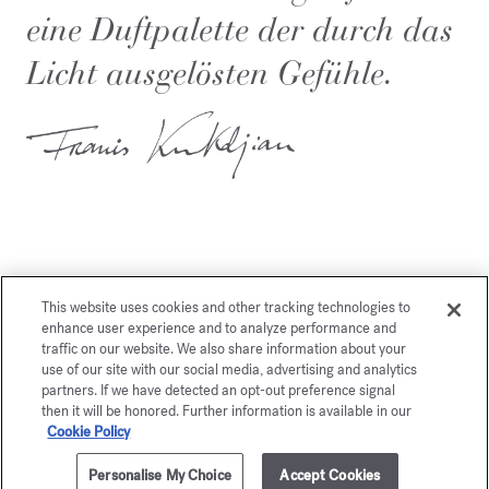
eine Duftpalette der durch das
Licht ausgelösten Gefühle.
Dies könnte Sie auch
This website uses cookies and other tracking technologies to
enhance user experience and to analyze performance and
interessieren
traffic on our website. We also share information about your
use of our site with our social media, advertising and analytics
partners. If we have detected an opt-out preference signal
then it will be honored. Further information is available in our
Cookie Policy
Personalise My Choice
Accept Cookies
ZUM WARENKORB HINZUFÜGEN
70ml