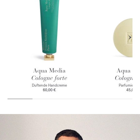
Aqua Media
Aqua Me
Cologne forte
Cologne f
Duftende Handcreme
Parfumierte 
60,00 €
45,00 €