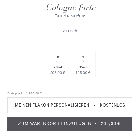
Cologne forte
Eau de parfum
Zitrisch
70ml
35ml
205,00 €
135,00 €
Preis pro 1 L:
2.928,60 €
MEINEN FLAKON PERSONALISIEREN
•
KOSTENLOS
ZUM WARENKORB HINZUFÜGEN
205,00 €