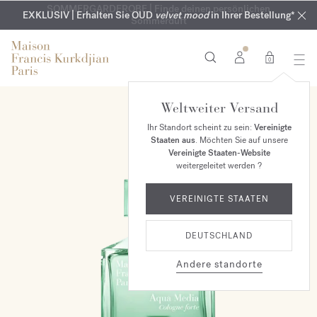
KOSTENLOSE GRAVUR | Auf alle Düfte und Körperöle bis zum
SOMMERGARDEROBE | Finde deinen persönlichen
EXKLUSIV | Erhalten Sie OUD
velvet mood
in Ihrer Bestellung*
Sommerduft
9. August
0
Weltweiter Versand
Ihr Standort scheint zu sein:
Vereinigte
Staaten aus
. Möchten Sie auf unsere
Vereinigte Staaten-Website
weitergeleitet werden ?
VEREINIGTE STAATEN
DEUTSCHLAND
Andere standorte