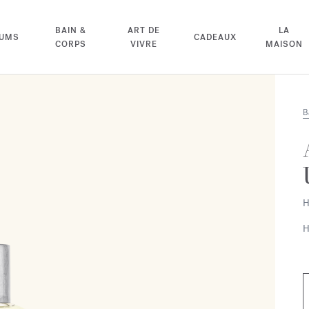
BAIN &
ART DE
LA
FUMS
CADEAUX
CORPS
VIVRE
MAISON
B
H
H