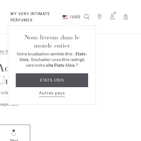
MY VERY INTIMATE
/
USD
0
PERFUMES
Nous livrons dans le
monde entier
ain & Corps
Votre localisation semble être :
Etats-
Unis
. Souhaitez-vous être redirigé
Aqua
vers notre
site Etats-Unis
?
Universalis
ETATS-UNIS
uile parfumante corps
Autres pays
espéridée