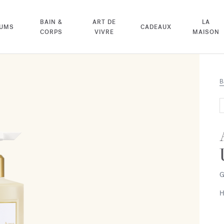
BAIN &
ART DE
LA
FUMS
CADEAUX
CORPS
VIVRE
MAISON
B
G
H