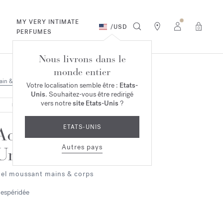
MY VERY INTIMATE
/
USD
0
PERFUMES
Nous livrons dans le
monde entier
ain & Corps
Votre localisation semble être :
Etats-
Unis
. Souhaitez-vous être redirigé
vers notre
site Etats-Unis
?
RUPTURE DE STOCK
ETATS-UNIS
Aqua
Autres pays
Universalis
el moussant mains & corps
espéridée