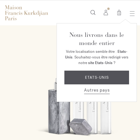
0
Nous livrons dans le
EXCLUSIVITÉ EN LIGNE
monde entier
Votre localisation semble être :
Etats-
Unis
. Souhaitez-vous être redirigé vers
notre
site Etats-Unis
?
ETATS-UNIS
Autres pays