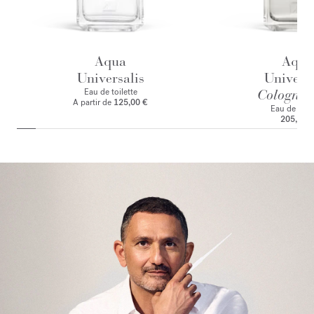
Aqua
Aqua
Universalis
Universa
Eau de toilette
Cologne f
A partir de
125,00 €
Eau de par
205,00 