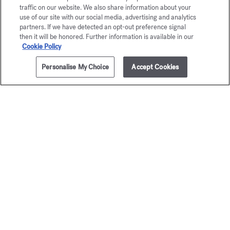
traffic on our website. We also share information about your
use of our site with our social media, advertising and analytics
partners. If we have detected an opt-out preference signal
then it will be honored. Further information is available in our
Cookie Policy
Personalise My Choice
Accept Cookies
AJOUTER AU PANIER
60,00 €
70 ml
Trio de crèmes parfumantes
Baccar
mains
Rouge 
Coffret découverte
Crème parfuman
75,00 €
70,00 €