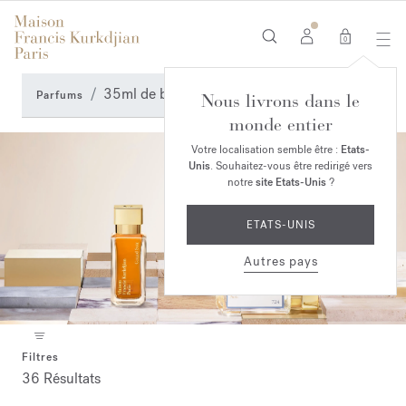
0
35ml de belles histoires
Parfums
Nous livrons dans le
monde entier
Votre localisation semble être :
Etats-
Unis
. Souhaitez-vous être redirigé vers
notre
site Etats-Unis
?
ETATS-UNIS
Autres pays
Filtres
36 Résultats
Collection