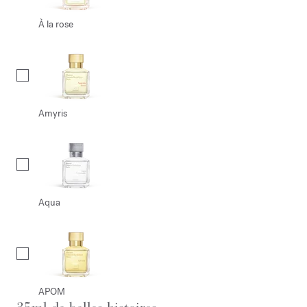
À la rose
Amyris
Aqua
APOM