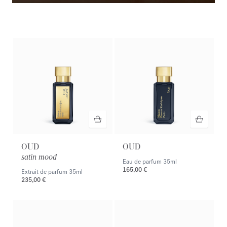
Le vestiaire de l'été​
Découvrir la sélection
OUD
OUD
satin mood
Eau de parfum
35ml
165,00 €
Extrait de parfum
35ml
235,00 €