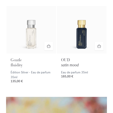
Gentle
OUD
fluidity
satin mood
Édition Silver - Eau de parfum
Eau de parfum
35ml
165,00 €
35ml
135,00 €
<p><span style="color:#ffffff;">Découvrir la sélection</span></p>