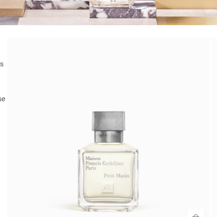
es
se