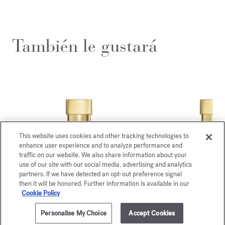
También le gustará
This website uses cookies and other tracking technologies to
enhance user experience and to analyze performance and
traffic on our website. We also share information about your
use of our site with our social media, advertising and analytics
partners. If we have detected an opt-out preference signal
then it will be honored. Further information is available in our
Cookie Policy
Baccarat
APO
Rouge 540
Eau de par
Personalise My Choice
Accept Cookies
AÑADIR A LA CESTA
255,00 €
70ml
A partir de
135
Extrait de parfum