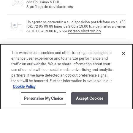
con Colissimo & DHL
política de devoluciones
&
Un agente se encuentra a su disposición por teléfono en el +33
(0)1 72 95 09 89 lunes de 9.00 a 19.00 h. y de martes a viernes
correo electrónico
de 10.00 a 19.00 h., o por
Pago seguro
This website uses cookies and other tracking technologies to
enhance user experience and to analyze performance and
traffic on our website. We also share information about your
use of our site with our social media, advertising and analytics
La Maison le propone
elegir entre dos cofres regalo
partners. If we have detected an opt-out preference signal
Descubrir
then it will be honored. Further information is available in our
Cookie Policy
Personalise My Choice
Accept Cookies
2 muestras gratuitas
sujeto a condiciones