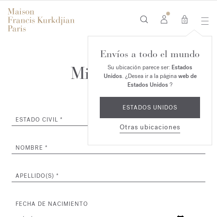
0
Envíos a todo el mundo
Mi Cuenta
Su ubicación parece ser:
Estados
Unidos
. ¿Desea ir a la página
web de
Estados Unidos
?
ESTADOS UNIDOS
ESTADO CIVIL
Otras ubicaciones
NOMBRE
APELLIDO(S)
FECHA DE NACIMIENTO