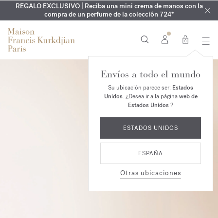
REGALO EXCLUSIVO | Reciba una mini crema de manos con la
EXCLUSIVO | Descubra la nueva fragancia OUD
GRABADO GRATUITO | En la colección Aqua
Cologne forte
velvet mood
ARMARIO DE VERANO | Descubra su fragancia de verano
compra de un perfume de la colección 724*
hasta el 16 de agosto
en su pedido*
0
Envíos a todo el mundo
Su ubicación parece ser:
Estados
Unidos
. ¿Desea ir a la página
web de
Estados Unidos
?
ESTADOS UNIDOS
ESPAÑA
Otras ubicaciones