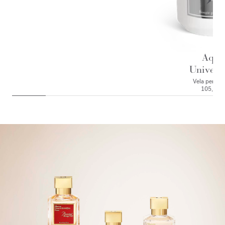
Aqua
Universa
Vela perfum
105,00 