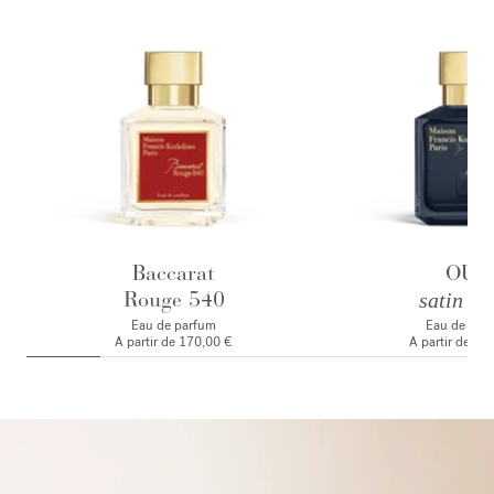
Baccarat
OUD
Rouge 540
satin m
Eau de parfum
Eau de par
A partir de
170,00 €
A partir de
165