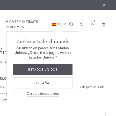
e agosto
*
MY VERY INTIMATE
/
EUR
0
PERFUMES
Envíos a todo el mundo
Su ubicación parece ser:
Estados
Set de Muestras
Unidos
. ¿Desea ir a la página
web de
Estados Unidos
?
et personalizable de 4 muestras
ESTADOS UNIDOS
25,00 €
ESPAÑA
or cualquier pedido de un juego de 4 muestras, recibirá un vale para utilizarlo
n su próximo pedido de perfume (oferta no acumulable).
Otras ubicaciones
Importe correspondiente a los gastos de tramitación