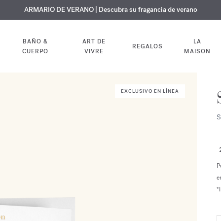
 GRATUITO | En todas las fragancias y aceites corporales hasta el 9 d
EXCLUSIVO | Descubra la nueva fragancia OUD
ARMARIO DE VERANO | Descubra su fragancia de verano
velvet mood
en su pedido
BAÑO &
ART DE
LA
REGALOS
CUERPO
VIVRE
MAISON
EXCLUSIVO EN LÍNEA
S
P
e
*