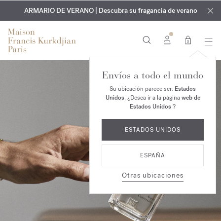
EXCLUSIVO | Descubra la nueva fragancia OUD
GRABADO GRATUITO | En todas las fragancias y aceites
velvet mood
ARMARIO DE VERANO | Descubra su fragancia de verano
corporales hasta el 9 de agosto
en su pedido*
0
Envíos a todo el mundo
Su ubicación parece ser:
Estados
Unidos
. ¿Desea ir a la página
web de
Estados Unidos
?
ESTADOS UNIDOS
ESPAÑA
Otras ubicaciones