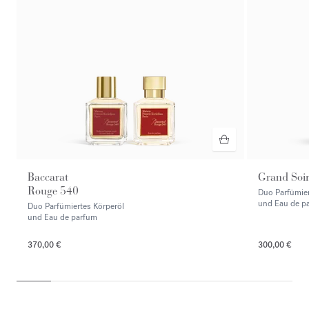
Baccarat
Grand Soi
Rouge 540
Duo Parfümier
und Eau de p
Duo Parfümiertes Körperöl
und Eau de parfum
370,00 €
300,00 €