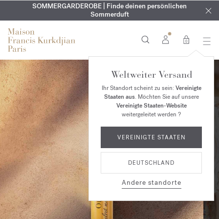
KOSTENLOSE GRAVUR | Auf alle Düfte und Körperöle bis zum
SOMMERGARDEROBE | Finde deinen persönlichen
EXKLUSIV | Erhalten Sie OUD
velvet mood
in Ihrer Bestellung*
Sommerduft
9. August
0
Weltweiter Versand
Ihr Standort scheint zu sein:
Vereinigte
Staaten aus
. Möchten Sie auf unsere
Vereinigte Staaten-Website
weitergeleitet werden ?
VEREINIGTE STAATEN
DEUTSCHLAND
Andere standorte