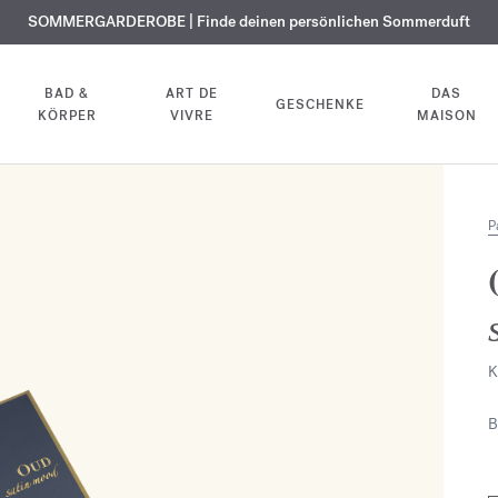
KOSTENLOSE GRAVUR | Auf alle Düfte und Körperöle bis zum 9. August
SOMMERGARDEROBE | Finde deinen persönlichen Sommerduft
EXKLUSIV | Erhalten Sie OUD
velvet mood
in Ihrer Bestellung*
BAD &
ART DE
DAS
GESCHENKE
KÖRPER
VIVRE
MAISON
P
K
B