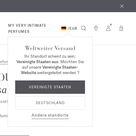
MY VERY INTIMATE
/
EUR
0
PERFUMES
Weltweiter Versand
Ihr Standort scheint zu sein:
Vereinigte Staaten aus
. Möchten Sie
arfum
auf unsere
Vereinigte Staaten-
Website
weitergeleitet werden ?
OUD
satin mood
VEREINIGTE STAATEN
ostbares Elixir
DEUTSCHLAND
Andere standorte
lumig
Ambriert
Holzig