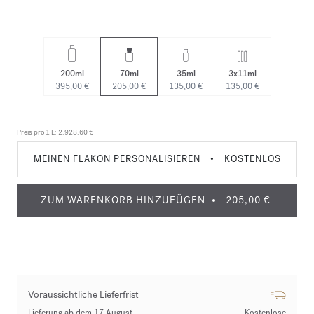
200ml
70ml
35ml
3x11ml
395,00 €
205,00 €
135,00 €
135,00 €
Preis pro 1 L:
2.928,60 €
MEINEN FLAKON PERSONALISIEREN
•
KOSTENLOS
ZUM WARENKORB HINZUFÜGEN
205,00 €
Voraussichtliche Lieferfrist
Lieferung ab dem 17 August
Kostenlose