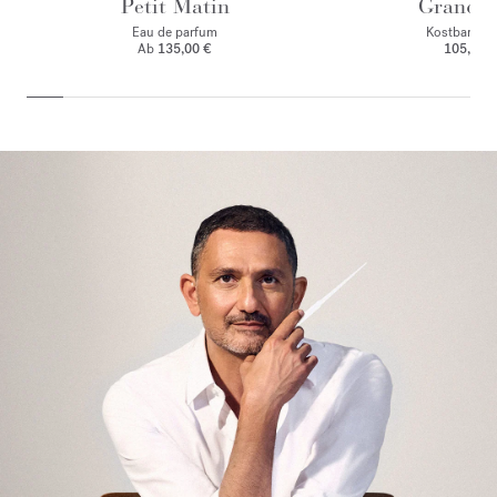
Petit Matin
Grand S
Eau de parfum
Kostbares El
Ab
135,00 €
105,00 