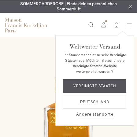
KOSTENLOSE GRAVUR | Auf alle Düfte und Körperöle bis zum
SOMMERGARDEROBE | Finde deinen persönlichen
EXKLUSIV | Erhalten Sie OUD
velvet mood
in Ihrer Bestellung*
Sommerduft
9. August
0
Weltweiter Versand
Ihr Standort scheint zu sein:
Vereinigte
Staaten aus
. Möchten Sie auf unsere
Vereinigte Staaten-Website
weitergeleitet werden ?
VEREINIGTE STAATEN
DEUTSCHLAND
Andere standorte