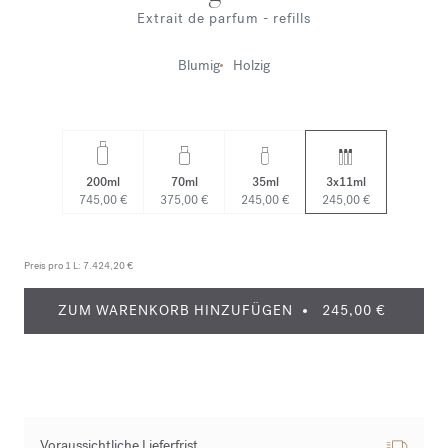
Extrait de parfum - refills
Blumig
Holzig
200ml
70ml
35ml
3x11ml
745,00 €
375,00 €
245,00 €
245,00 €
Preis pro 1 L:
7.424,20 €
ZUM WARENKORB HINZUFÜGEN
245,00 €
Voraussichtliche Lieferfrist