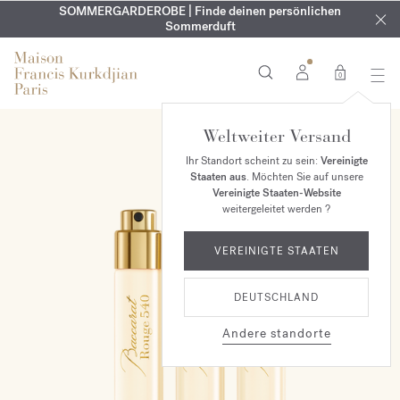
KOSTENLOSE GRAVUR | Auf alle Düfte und Körperöle bis zum
SOMMERGARDEROBE | Finde deinen persönlichen
EXKLUSIV | Erhalten Sie OUD
velvet mood
in Ihrer Bestellung*
Sommerduft
9. August
0
Weltweiter Versand
Ihr Standort scheint zu sein:
Vereinigte
Staaten aus
. Möchten Sie auf unsere
Vereinigte Staaten-Website
weitergeleitet werden ?
VEREINIGTE STAATEN
DEUTSCHLAND
Andere standorte