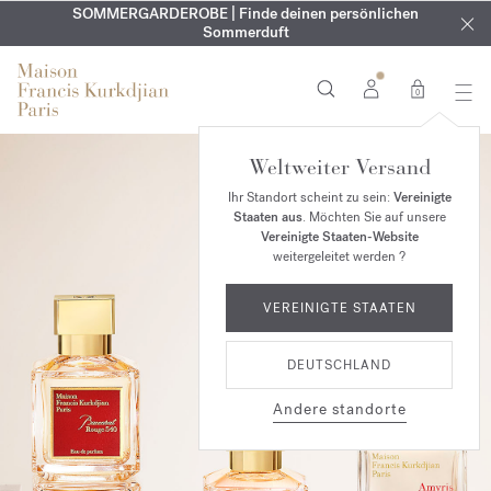
KOSTENLOSE GRAVUR | Auf alle Düfte und Körperöle bis zum
SOMMERGARDEROBE | Finde deinen persönlichen
EXKLUSIV | Erhalten Sie OUD
velvet mood
in Ihrer Bestellung*
Sommerduft
9. August
0
Weltweiter Versand
Ihr Standort scheint zu sein:
Vereinigte
Staaten aus
. Möchten Sie auf unsere
Vereinigte Staaten-Website
weitergeleitet werden ?
VEREINIGTE STAATEN
DEUTSCHLAND
Andere standorte