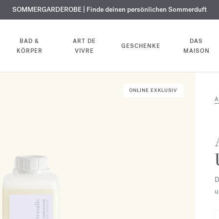
KOSTENLOSE GRAVUR | Auf alle Düfte und Körperöle bis zum 9. August
SOMMERGARDEROBE | Finde deinen persönlichen Sommerduft
EXKLUSIV | Erhalten Sie OUD
velvet mood
in Ihrer Bestellung*
BAD &
ART DE
DAS
GESCHENKE
KÖRPER
VIVRE
MAISON
ONLINE EXKLUSIV
A
D
u