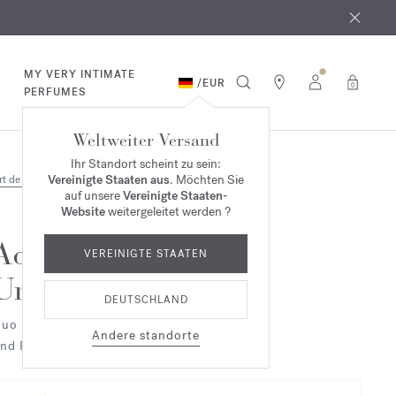
MY VERY INTIMATE
/
EUR
0
PERFUMES
Weltweiter Versand
Ihr Standort scheint zu sein:
Vereinigte Staaten aus
. Möchten Sie
rt de vivre
Duo & Trio
auf unsere
Vereinigte Staaten-
Website
weitergeleitet werden ?
Aqua
VEREINIGTE STAATEN
Universalis
DEUTSCHLAND
uo Duftkerze
Andere standorte
nd Parfüm-Universalwaschmittel