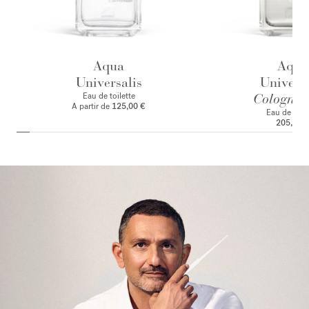
Aqua
Aqua
Universalis
Universa
Eau de toilette
Cologne f
A partir de
125,00 €
Eau de par
205,00 