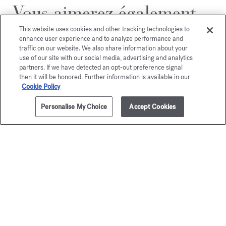
Vous aimerez également
This website uses cookies and other tracking technologies to
enhance user experience and to analyze performance and
traffic on our website. We also share information about your
use of our site with our social media, advertising and analytics
partners. If we have detected an opt-out preference signal
then it will be honored. Further information is available in our
Cookie Policy
Personalise My Choice
Accept Cookies
AJOUTER AU PANIER
205,00 €
70ml
Petit Matin
Aqua
Eau de parfum
Universa
A partir de
135,00 €
Eau de toile
A partir de
125