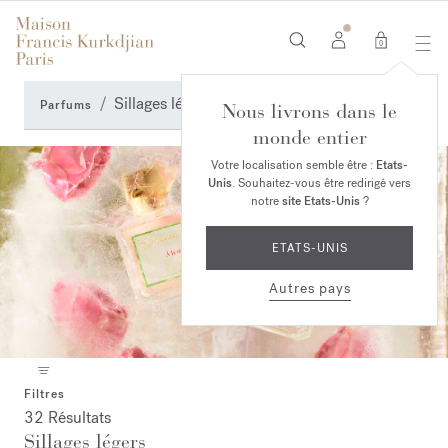
0
Sillages légers
Parfums
Nous livrons dans le
monde entier
Votre localisation semble être :
Etats-
Unis
. Souhaitez-vous être redirigé vers
notre
site Etats-Unis
?
ETATS-UNIS
Autres pays
Filtres
32 Résultats
Sillages légers