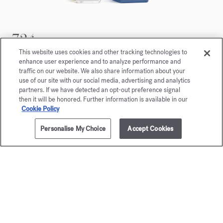
724
Eau de parfum 5ml
This website uses cookies and other tracking technologies to
enhance user experience and to analyze performance and
traffic on our website. We also share information about your
Maison Francis Kurkdjian a le plaisir de vous offrir
use of our site with our social media, advertising and analytics
724 Eau de parfum 5ml.
partners. If we have detected an opt-out preference signal
then it will be honored. Further information is available in our
Cookie Policy
Personalise My Choice
Accept Cookies
AJOUTER AU PANIER
175,00 €