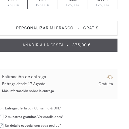
200ml
70ml
35ml
3x11ml
375,00 €
195,00 €
125,00 €
125,00 €
PERSONALIZAR MI FRASCO
•
GRATIS
AÑADIR A LA CESTA
375,00 €
Estimación de entrega
Entrega desde 17 Agosto
Gratuita
Más información sobre la entrega
Entrega oferta
con Colissimo & DHL*
2 muestras gratuitas
Ver condiciones*
Un detalle especial
con cada pedido*