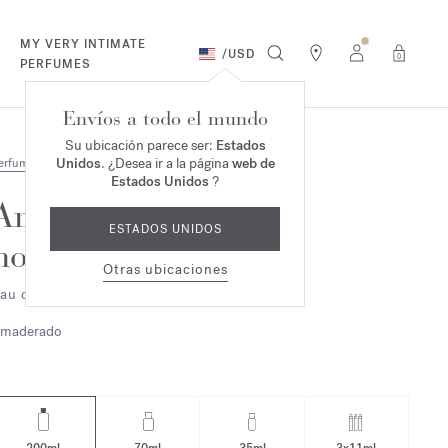
MY VERY INTIMATE
/
USD
0
PERFUMES
Envíos a todo el mundo
Su ubicación parece ser:
Estados
Unidos
. ¿Desea ir a la página
web de
erfumes
Estados Unidos
?
Amyris
ESTADOS UNIDOS
homme
Otras ubicaciones
au de toilette
maderado