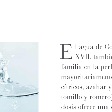
E
l agua de Co
XVII, tambi
familia en la pe
mayoritariamente
cítricos, azahar 
tomillo y romero
dosis ofrece una 