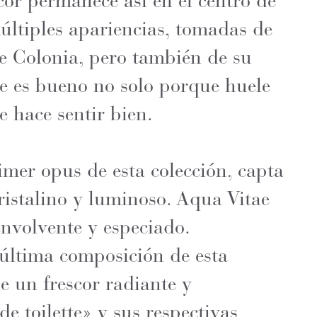
cor permanece así en el centro de
múltiples apariencias, tomadas de
de Colonia, pero también de su
 es bueno no solo porque huele
e hace sentir bien.
imer opus de esta colección, capta
cristalino y luminoso. Aqua Vitae
envolvente y especiado.
 última composición de esta
de un frescor radiante y
de toilette» y sus respectivas