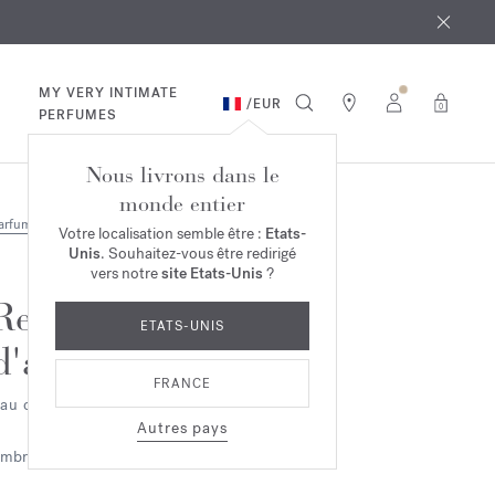
 août
ande*
MY VERY INTIMATE
/
EUR
0
PERFUMES
Nous livrons dans le
monde entier
arfums
Votre localisation semble être :
Etats-
Unis
. Souhaitez-vous être redirigé
vers notre
site Etats-Unis
?
Reflets
ETATS-UNIS
d'ambre
FRANCE
au de parfum
Autres pays
mbrée