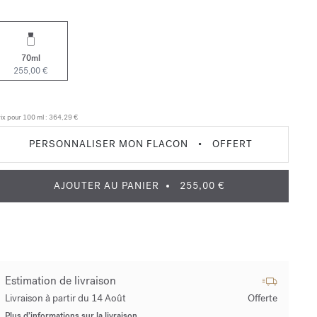
70ml
255,00 €
ix pour 100 ml :
364,29 €
PERSONNALISER MON FLACON
•
OFFERT
AJOUTER AU PANIER
255,00 €
Estimation de livraison
Livraison à partir du 14 Août
Offerte
Plus d’informations sur la livraison