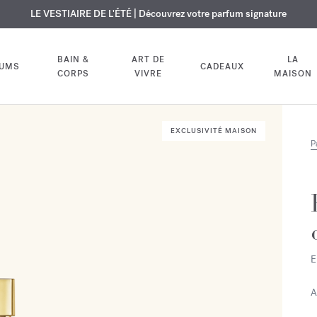
USIF | Découvrez le nouveau parfum OUD
URE OFFERTE | Sur tous les parfums et huiles pour le corps jusqu'au 9
LE VESTIAIRE DE L'ÉTÉ | Découvrez votre parfum signature
velvet mood
dans votre comm
BAIN &
ART DE
LA
FUMS
CADEAUX
CORPS
VIVRE
MAISON
EXCLUSIVITÉ MAISON
P
E
A